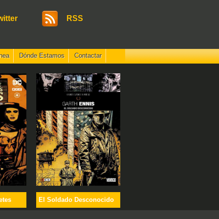
witter
RSS
nea
Dónde Estamos
Contactar
etes
El Soldado Desconocido