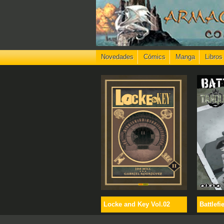
Novedades
Cómics
Manga
Libros
Locke and Key Vol.02
Battlefi