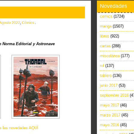
Novedades
comics
(1724)
Agosto 2022
,
Cómics
.
manga
(1507)
libros
(922)
 Norma Editorial y Astronave
cartas
(288)
miscelánea
(177)
rol
(137)
tablero
(136)
junio 2017
(53)
septiembre 2016
(4
mayo 2017
(46)
marzo 2017
(45)
mayo 2016
(45)
as las novedades AQUÍ