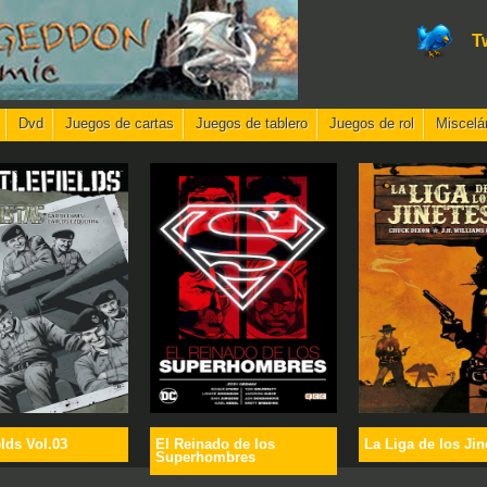
T
Dvd
Juegos de cartas
Juegos de tablero
Juegos de rol
Miscelá
elds Vol.03
El Reinado de los
La Liga de los Jin
Superhombres