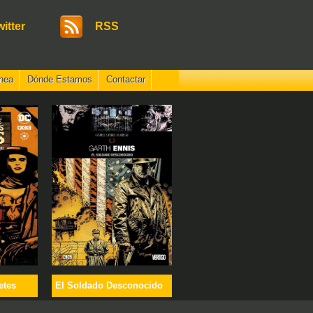
witter
RSS
nea
Dónde Estamos
Contactar
etes
El Soldado Desconocido