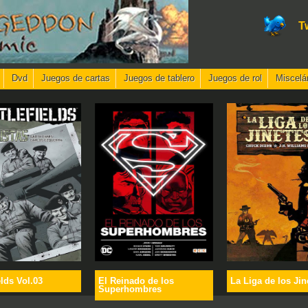
T
Dvd
Juegos de cartas
Juegos de tablero
Juegos de rol
Miscelá
elds Vol.03
El Reinado de los
La Liga de los Jin
Superhombres