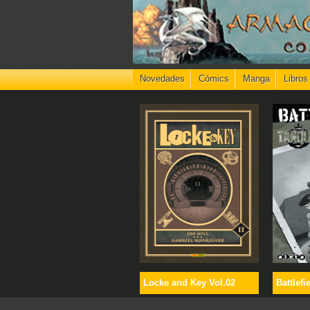
Novedades
Cómics
Manga
Libros
Locke and Key Vol.02
Battlefi