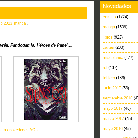
Novedades
comics
(1724)
lio 2023
,
manga
.
manga
(1506)
libros
(922)
vréa, Fandogamia, Héroes de Papel,...
cartas
(288)
miscelánea
(177)
rol
(137)
tablero
(136)
junio 2017
(53)
septiembre 2016
(4
mayo 2017
(46)
marzo 2017
(45)
mayo 2016
(45)
as las novedades AQUÍ