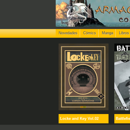
Novedades
Cómics
Manga
Libros
Locke and Key Vol.02
Battlefi