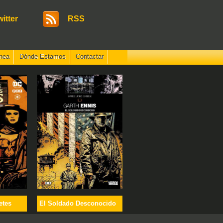
witter
RSS
nea
Dónde Estamos
Contactar
etes
El Soldado Desconocido