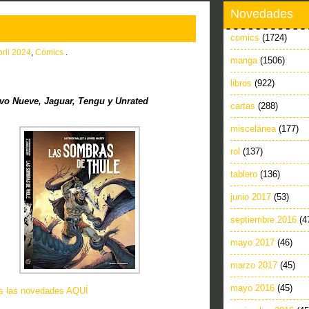
Novedades
comics
(1724)
bril 2024
,
Cómics
.
manga
(1506)
libros
(922)
o Nueve, Jaguar, Tengu y Unrated
cartas
(288)
miscelánea
(177)
rol
(137)
tablero
(136)
junio 2017
(53)
septiembre 2016
(4
mayo 2017
(46)
marzo 2017
(45)
mayo 2016
(45)
as las novedades AQUÍ