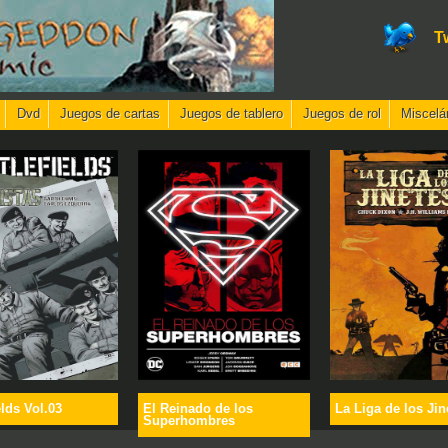
T
Dvd
Juegos de cartas
Juegos de tablero
Juegos de rol
Miscelá
elds Vol.03
El Reinado de los
La Liga de los Jin
Superhombres