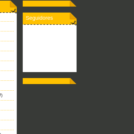
Seguidores
7)