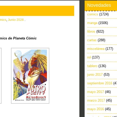
Novedades
comics
(1724)
mics
,
Junio 2026
.
manga
(1506)
libros
(922)
ics de Planeta Cómic
cartas
(288)
miscelánea
(177)
rol
(137)
tablero
(136)
junio 2017
(53)
septiembre 2016
(4
mayo 2017
(46)
marzo 2017
(45)
mayo 2016
(45)