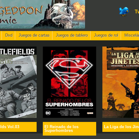
T
Dvd
Juegos de cartas
Juegos de tablero
Juegos de rol
Miscelá
elds Vol.03
El Reinado de los
La Liga de los Jin
Superhombres