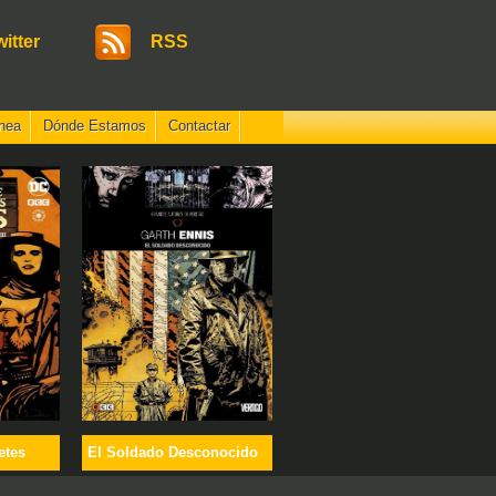
witter
RSS
nea
Dónde Estamos
Contactar
etes
El Soldado Desconocido