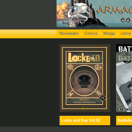
Novedades
Cómics
Manga
Libros
Locke and Key Vol.02
Battlefi